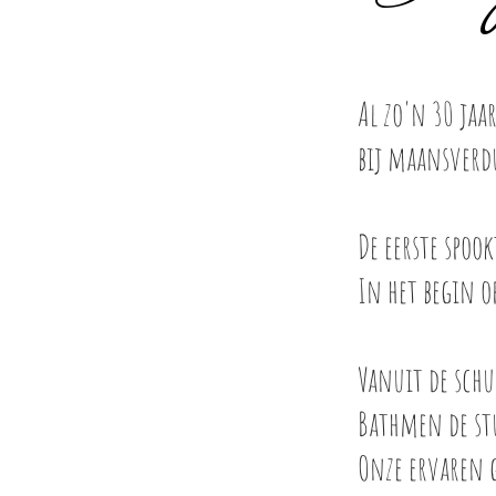
Al zo'n 30 jaa
bij maansverdu
De eerste spoo
In het begin o
Vanuit de schu
Bathmen de stu
Onze ervaren 