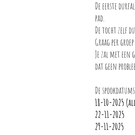
De eerste durf
pad.
De tocht zelf d
Graag per groep
Je zal met een 
dat geen probl
De spookdatums
18-10-2025 (al
22-11-2025
29-11-2025