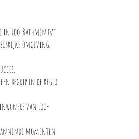
ne in Loo-Bathmen dat
 bosrijke omgeving.
ucces.
een begrip in de regio.
e inwoners van Loo-
l spannende momenten