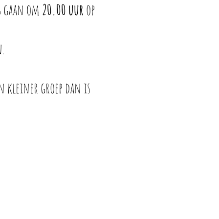
ls gaan om
20.00 uur
op
n.
n kleiner groep dan is