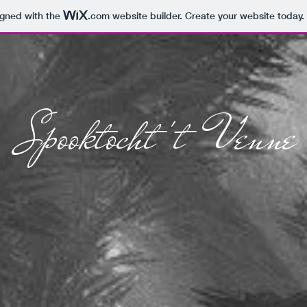
igned with the
.com
website builder. Create your website today.
Spooktocht
't Venne