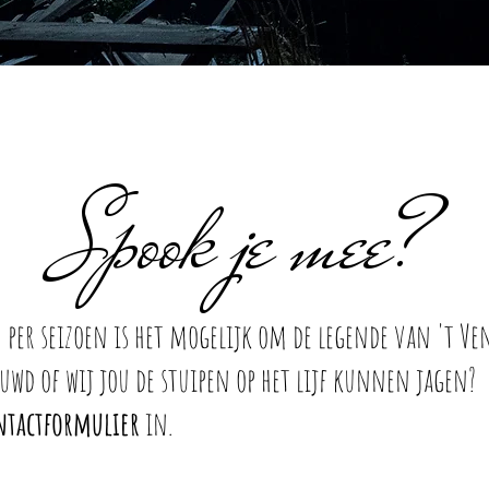
Spook je mee?
per seizoen is het mogelijk om de legende van 't Ve
euwd of wij jou de stuipen op het lijf kunnen jagen?
ntactformulier
in.