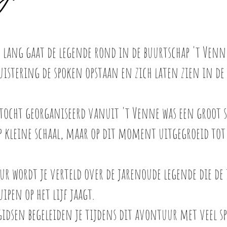
r lang gaat de legende rond in de buurtschap 't Ven
istering de spoken opstaan en zich laten zien in de
ktocht georganiseerd vanuit 't Venne was een groot s
p kleine schaal, maar op dit moment uitgegroeid tot 
ur wordt je verteld over de jarenoude legende die d
ipen op het lijf jaagt.
gidsen begeleiden je tijdens dit avontuur met vee